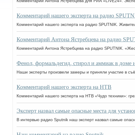
Комментарий Антона Ястребцева для РИА «LIVE24». Экспер
Комментарий нашего эксперта на радио SPUTN
Комментарий нашего эксперта на радио SPUTNIK. Живител
Комментарий Антона Ястребцева на радио SP
Комментарий Антона Ястребцева на радио SPUTNIK. «Жест
Фенол, формальдегид, стирол и аммиак в доме 
Наши эксперты произвели замеры и приняли участие в съ
Комментарий нашего эксперта на НТВ
Комментарий нашего эксперта на НТВ «Чудо техники»: грел
Эксперт назвал самые опасные места для устано
В интервью радио Sputnik наш эксперт назвал самые опас
Наш комментарий на радио Sputnik