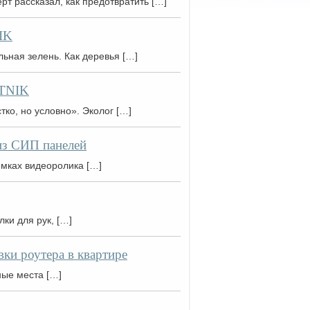
т рассказал, как предотвратить […]
IK
ьная зелень. Как деревья […]
UTNIK
ко, но условно». Эколог […]
из СИП панелей
ёмках видеоролика […]
ки для рук, […]
вки роутера в квартире
ные места […]