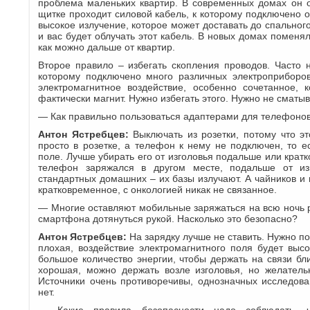
проблема маленьких квартир. В современных домах он о
щитке проходит силовой кабель, к которому подключено о
высокое излучение, которое может доставать до спального
и вас будет облучать этот кабель. В новых домах поменя
как можно дальше от квартир.
Второе правило – избегать скопления проводов. Часто 
которому подключено много различных электроприборов
электромагнитное воздействие, особенно сочетанное, 
фактически магнит. Нужно избегать этого. Нужно не сматыв
— Как правильно пользоваться адаптерами для телефоно
Антон Ястребцев:
Выключать из розетки, потому что эт
просто в розетке, а телефон к нему не подключен, то е
поле. Лучше убирать его от изголовья подальше или крат
телефон заряжался в другом месте, подальше от из
стандартных домашних – их базы излучают. А чайников и 
кратковременное, с онкологией никак не связанное.
— Многие оставляют мобильные заряжаться на всю ночь р
смартфона дотянуться рукой. Насколько это безопасно?
Антон Ястребцев:
На зарядку лучше не ставить. Нужно пон
плохая, воздействие электромагнитного поля будет выс
большое количество энергии, чтобы держать на связи б
хорошая, можно держать возле изголовья, но желатель
Источники очень противоречивы, однозначных исследова
нет.