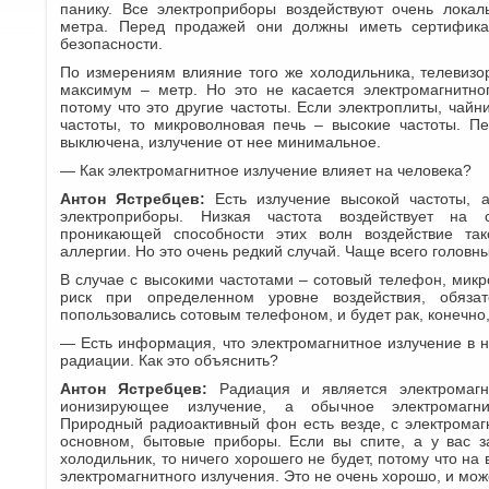
панику. Все электроприборы воздействуют очень локал
метра. Перед продажей они должны иметь сертификат
безопасности.
По измерениям влияние того же холодильника, телевизо
максимум – метр. Но это не касается электромагнитно
потому что это другие частоты. Если электроплиты, чайн
частоты, то микроволновая печь – высокие частоты. Пе
выключена, излучение от нее минимальное.
— Как электромагнитное излучение влияет на человека?
Антон Ястребцев:
Есть излучение высокой частоты, 
электроприборы. Низкая частота воздействует на с
проникающей способности этих волн воздействие так
аллергии. Но это очень редкий случай. Чаще всего головн
В случае с высокими частотами – сотовый телефон, микро
риск при определенном уровне воздействия, обязат
попользовались сотовым телефоном, и будет рак, конечно,
— Есть информация, что электромагнитное излучение в 
радиации. Как это объяснить?
Антон Ястребцев:
Радиация и является электромаг
ионизирующее излучение, а обычное электромагни
Природный радиоактивный фон есть везде, с электромаг
основном, бытовые приборы. Если вы спите, а у вас за
холодильник, то ничего хорошего не будет, потому что на
электромагнитного излучения. Это не очень хорошо, и може