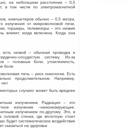
ьно, на небольшом расстоянии – 0,5
, в том числе по электромагнитной
ров, компьютеров обычно – 0,5 метра,
го излучения от микроволновой печи,
ики, торшеры, телевизоры – это низкие
чь влияет, когда включена. Когда она
а есть низкой – обычная проводка и
ердечно-сосудистую систему. Из-за
ое – головные боли, утомляемость,
ые боли.
волновая печь – риск онкологии. Есть
ельно продолжительном. Например,
 нет.
некоторых случаях может быть вреднее
нитным излучением. Радиация – это
тное излучение –неионизирующее.
нитным излучением по-другому. Это, в
 головой стенка, где вплотную стоит
 вас будет систематическое воздействие
т сказаться на здоровье.