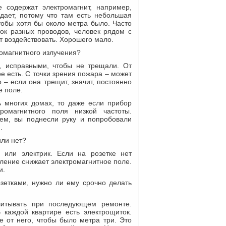
 содержат электромагнит, например,
дает, потому что там есть небольшая
тобы хотя бы около метра было. Часто
ток разных проводов, человек рядом с
ет воздействовать. Хорошего мало.
омагнитного излучения?
, исправными, чтобы не трещали. От
ое есть. С точки зрения пожара – может
о – если она трещит, значит, постоянно
е поле.
ь многих домах, то даже если прибор
ромагнитного поля низкой частоты.
ем, вы поднесли руку и попробовали
.
или нет?
 или электрик. Если на розетке нет
мление снижает электромагнитное поле.
и.
зетками, нужно ли ему срочно делать
учитывать при последующем ремонте.
 каждой квартире есть электрощиток.
 от него, чтобы было метра три. Это