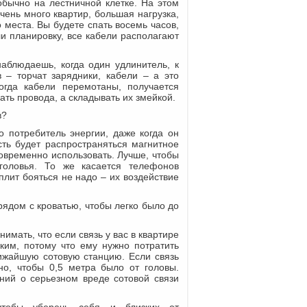
бычно на лестничной клетке. На этом
чень много квартир, большая нагрузка,
 места. Вы будете спать восемь часов,
ли планировку, все кабели располагают
наблюдаешь, когда один удлинитель, к
 – торчат зарядники, кабели – а это
когда кабели перемотаны, получается
ать провода, а складывать их змейкой.
в?
о потребитель энергии, даже когда он
сть будет распространяться магнитное
ковременно использовать. Лучше, чтобы
головья. То же касается телефонов
плит бояться не надо – их воздействие
ядом с кроватью, чтобы легко было до
имать, что если связь у вас в квартире
оким, потому что ему нужно потратить
лижайшую сотовую станцию. Если связь
но, чтобы 0,5 метра было от головы.
ний о серьезном вреде сотовой связи