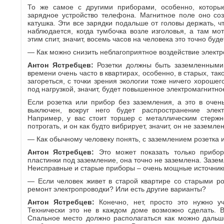
То же самое с другими приборами, особенно, которые
зарядное устройство телефона. Магнитное поле оно соз
катушка. Эти все зарядки подальше от головы держать, ч
наблюдается, когда тумбочка возле изголовья, а там мо
этим спит, значит, восемь часов на человека это точно буд
— Как можно снизить неблагоприятное воздействие электр
Антон Ястребцев:
Розетки должны быть заземленными
времени очень часто в квартирах, особенно, в старых, так
загореться, с точки зрения экологии тоже ничего хорошег
под нагрузкой, значит, будет повышенное электромагнитно
Если розетка или прибор без заземления, а это в очен
выключен, вокруг него будет распространение элект
Например, у вас стоит торшер с металлическим стержн
потрогать, и он как будто вибрирует, значит, он не заземлен
— Как обычному человеку понять, с заземлением розетка 
Антон Ястребцев:
Это может показать только прибор
пластинки под заземление, она точно не заземлена. Зазе
Неисправные и старые приборы – очень мощные источник
— Если человек живет в старой квартире со старыми ро
ремонт электропроводки? Или есть другие варианты?
Антон Ястребцев:
Конечно, нет, просто это нужно 
Технически это не в каждом доме возможно сделать. В
Спальное место должно располагаться как можно дальше