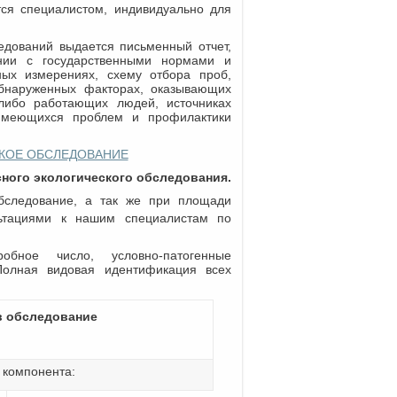
ся специалистом, индивидуально для
едований выдается письменный отчет,
нии с государственными нормами и
ых измерениях, схему отбора проб,
обнаруженных факторах, оказывающих
либо работающих людей, источниках
 имеющихся проблем и профилактики
КОЕ ОБСЛЕДОВАНИЕ
ного экологического обследования.
бследование, а так же при площади
ьтациями к нашим специалистам по
обное число, условно-патогенные
Полная видовая идентификация всех
в обследование
 компонента: