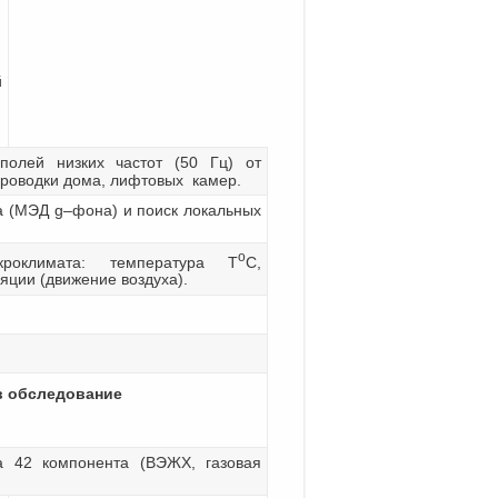
й
полей низких частот (50 Гц) от
проводки дома, лифтовых камер.
 (МЭД g–фона) и поиск локальных
о
роклимата: температура Т
С,
яции (движение воздуха).
в обследование
а 42 компонента (ВЭЖХ, газовая