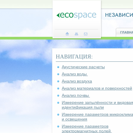
ГЛАВН
НАВИГАЦИЯ:
Акустические расчеты
Анализ воды
Анализ воздуха
Анализ материалов и поверхностей
Анализ почвы
Измерение запылённости и видова
идентификация пыли
Измерение параметров микроклима
и освещения
Измерение параметров
электромагнитных полей