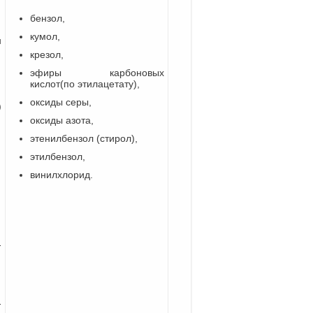
бензол,
кумол,
н
крезол,
эфиры карбоновых
кислот(по этилацетату),
оксиды серы,
)
оксиды азота,
этенилбензол (стирол),
этилбензол,
винилхлорид.
-
-