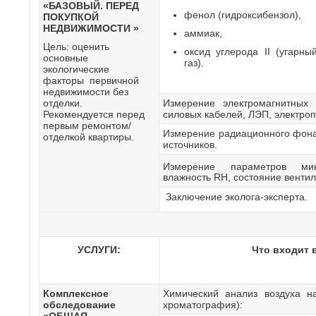
«БАЗОВЫЙ. ПЕРЕД
фенол (гидроксибензол),
ПОКУПКОЙ
НЕДВИЖИМОСТИ »
аммиак,
Цель: оценить
оксид углерода II (угарны
основные
газ).
экологические
факторы первичной
недвижимости без
отделки.
Измерение электромагнитных 
Рекомендуется перед
силовых кабелей, ЛЭП, электро
первым ремонтом/
Измерение радиационного фона
отделкой квартиры.
источников.
Измерение параметров мик
влажность RH, состояние вентил
Заключение эколога-эксперта.
УСЛУГИ:
Что входит 
Комплексное
Химический анализ воздуха н
обследование
хроматография):
«ОБЩАЯ