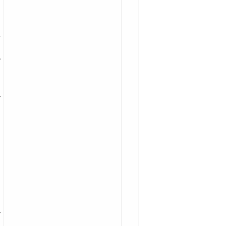
-
,
,
-
-