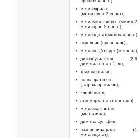
пропилэтаноат),
метилакрилат
(метилпроп-2-еноат),
метилметакрилат (метил-2
метилпроп-2-еноат),
метилацетат(метилэтаноат)
акролеин (пропеналь),
метиловый спирт (метанол)
диизобутилкетон
(2,6
диметилгептан-4-он),
трихлорэтилен,
перхлорэтилен
(тетрахлорэтилен),
хлорбензол,
этилмеркаптан (этантиол),
метилмеркаптан
(ментатиол),
диметилсульфид,
изопропилацетат (1
метилацетат),