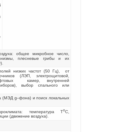
д
й
е
оздуха: общее микробное число,
ганизмы, плесневые грибы и их
).
полей низких частот (50 Гц), от
чников (ЛЭП, электрощитовой,
ифтовых камер, внутренней
риборов), выбор спального или
 (МЭД g–фона) и поиск локальных
о
роклимата: температура Т
С,
ции (движение воздуха).