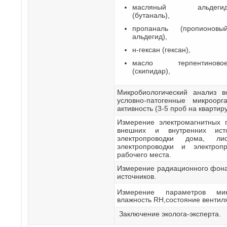
масляный альдеги
(бутаналь),
пропаналь (пропионовы
альдегид),
н-гексан (гексан),
масло терпентиново
(скипидар),
Микробиологический анализ в
условно-патогенные микроор
активность (3-5 проб на квартиру
Измерение электромагнитных 
внешних и внутренних исто
электропроводки дома, л
электропроводки и электроп
рабочего места.
Измерение радиационного фона
источников.
Измерение параметров мик
влажность RH,состояние вентиля
Заключение эколога-эксперта.