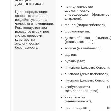
ДИАГНОСТИКА»
полициклические
ароматические,
Цель: определение
углеводороды (фенантре
основных факторов,
антрацен),
воздействующих на
человека в помещении.
фенол (гидроксибензол),
Рекомендуется при
формальдегид,
въезде во вторичное
жилье, проверки
диметилбензол (ксилолы
квартиры на
(смесь изомеров),
экологическую
безопасность.
толуол (метилбензол),
ацетон,
бутилацетат,
m-ксилол (диметилбензол),
о-ксилол (диметилбензол),
n-ксилол (диметилбензол),
изобутилацетат (1
метилпропилацетат),
винилацетат
(этенилэтаноат),
пропилацетат (н