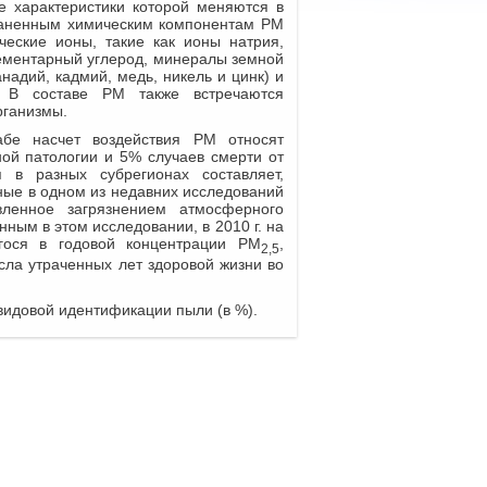
е характеристики которой меняются в
раненным химическим компонентам РМ
ческие ионы, такие как ионы натрия,
лементарный углерод, минералы земной
надий, кадмий, медь, никель и цинк) и
. В составе РМ также встречаются
рганизмы.
бе насчет воздействия РМ относят
ой патологии и 5% случаев смерти от
 в разных субрегионах составляет,
нные в одном из недавних исследований
вленное загрязнением атмосферного
ным в этом исследовании, в 2010 г. на
гося в годовой концентрации PM
,
2,5
сла утраченных лет здоровой жизни во
видовой идентификации пыли (в %).