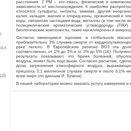
расстояния. 2 РМ – это смесь, физические и химически
зависимости от местонахождения. К наиболее распрост
относятся сульфаты, нитраты, аммиак, другие неоргани
калия, кальция, магния и хлорид-ионы, органический и э
коры, связанная частицами вода, металлы (в том числе ва
полициклические ароматические углеводороды (ПАУ)
биологические компоненты, такие как аллергены и микроо
а
Согласно имеющимся оценкам, в глобальном масшта
приблизительно 3% случаев смерти от кардиопульмонарн
рака легкого. В Европейском регионе ВОЗ эта доля
а к
соответственно, от 1% до 3% и от 2% до 5% (16). Получе
результаты показывают, что бремя болезней, обусло
воздуха, может быть еще выше. Согласно расчетам, сделан
долю загрязнения атмосферного воздуха, выражающе
пришлось 3,1 миллионов случаев смерти и около 3,1% чи
135
всем мире (по данным И. Бузина).
В нашей лаборатории можно заказать услугу измерения и 