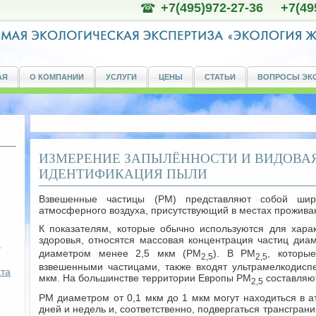
+7(495)972-27-36 +7(49
АЯ
О КОМПАНИИ
УСЛУГИ
ЦЕНЫ
СТАТЬИ
ВОПРОСЫ ЭК
ИЗМЕРЕНИЕ ЗАПЫЛЁННОСТИ И ВИДОВА
ИДЕНТИФИКАЦИЯ ПЫЛИ
Взвешенные частицы (РМ) представляют собой широ
атмосферного воздуха, присутствующий в местах прожива
К показателям, которые обычно используются для хара
здоровья, относятся массовая концентрация частиц ди
я
диаметром менее 2,5 мкм (PM
). В PM
, которы
2,5
2,5
взвешенными частицами, также входят ультрамелкодисп
та
мкм. На большинстве территории Европы PM
составляю
2,5
РМ диаметром от 0,1 мкм до 1 мкм могут находиться в 
дней и недель и, соответственно, подвергаться трансгран