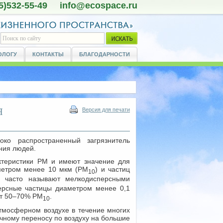
5)532-55-49 info@ecospace.ru
ОЛОГУ
КОНТАКТЫ
БЛАГОДАРНОСТИ
Я
Версия для печати
ко распространенный загрязнитель
ния людей.
ктеристики РМ и имеют значение для
аметром менее 10 мкм (PM
) и частиц
10
е часто называют мелкодисперсными
ерсные частицы диаметром менее 0,1
т 50–70% PM
.
10
атмосферном воздухе в течение многих
ичному переносу по воздуху на большие