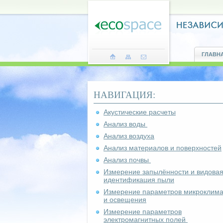
ГЛАВН
НАВИГАЦИЯ:
Акустические расчеты
Анализ воды
Анализ воздуха
Анализ материалов и поверхностей
Анализ почвы
Измерение запылённости и видова
идентификация пыли
Измерение параметров микроклима
и освещения
Измерение параметров
электромагнитных полей