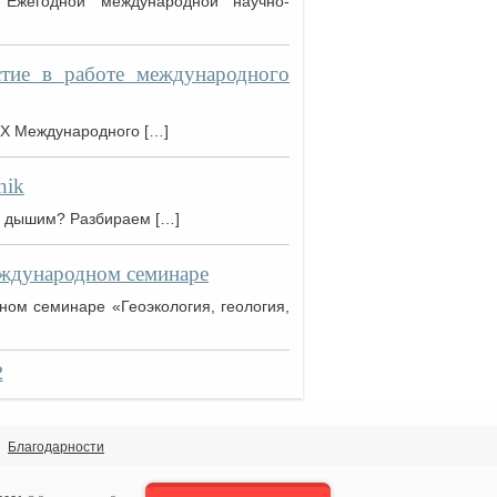
Ежегодной международной научно-
тие в работе международного
XX Международного […]
nik
ы дышим? Разбираем […]
еждународном семинаре
ом семинаре «Геоэкология, геология,
2
Благодарности