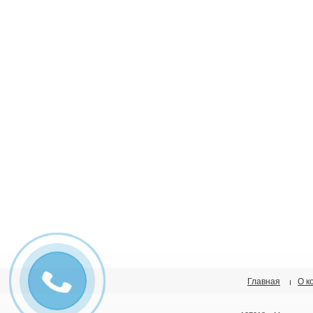
Главная
О к