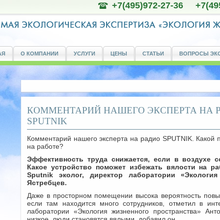
+7(495)972-27-36 +7(49
АЯ
О КОМПАНИИ
УСЛУГИ
ЦЕНЫ
СТАТЬИ
ВОПРОСЫ ЭК
КОММЕНТАРИЙ НАШЕГО ЭКСПЕРТА НА 
SPUTNIK
Комментарий нашего эксперта на радио SPUTNIK. Какой п
на работе?
Эффективность труда снижается, если в воздухе со
Какое устройство поможет избежать вялости на р
Sputnik эколог, директор лаборатории «Экология
Ястребцев.
Даже в просторном помещении высока вероятность повыш
если там находится много сотрудников, отметил в инте
лаборатории «Экология жизненного пространства» Анто
низкое, люди становятся вялыми, добавил он.