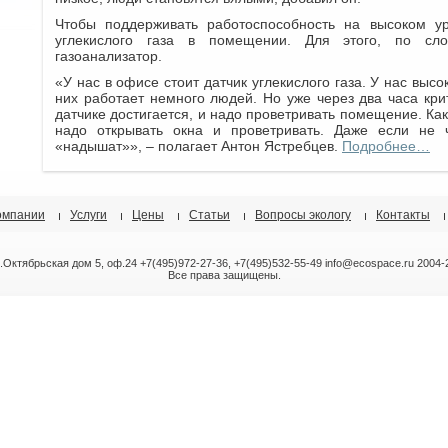
Чтобы поддерживать работоспособность на высоком ур
углекислого газа в помещении. Для этого, по сло
газоанализатор.
«У нас в офисе стоит датчик углекислого газа. У нас выс
них работает немного людей. Но уже через два часа крит
датчике достигается, и надо проветривать помещение. Как
надо открывать окна и проветривать. Даже если не 
«надышат»», – полагает Антон Ястребцев.
Подробнее…
омпании
Услуги
Цены
Статьи
Вопросы экологу
Контакты
л.Октябрьская дом 5, оф.24 +7(495)972-27-36, +7(495)532-55-49 info@ecospace.ru 2004-
Все права защищены.