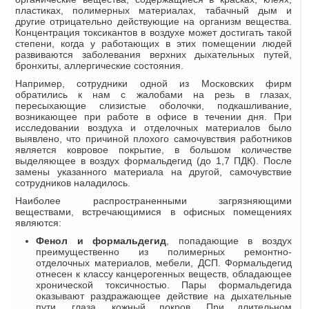
пластиках, полимерных материалах, табачный дым и
другие отрицательно действующие на организм вещества.
Концентрация токсикантов в воздухе может достигать такой
степени, когда у работающих в этих помещении людей
развиваются заболевания верхних дыхательных путей,
бронхиты, аллергические состояния.
Например, сотрудники одной из Московских фирм
обратились к нам с жалобами на резь в глазах,
пересыхающие слизистые оболочки, подкашливание,
возникающее при работе в офисе в течении дня. При
исследовании воздуха и отделочных материалов было
выявлено, что причиной плохого самочувствия работников
является ковровое покрытие, в большом количестве
выделяющее в воздух формальдегид (до 1,7 ПДК). После
замены указанного материала на другой, самочувствие
сотрудников наладилось.
Наиболее распространенными загрязняющими
веществами, встречающимися в офисных помещениях
являются:
Фенол и формальдегид
, попадающие в воздух
преимущественно из полимерных ремонтно-
отделочных материалов, мебели, ДСП. Формальдегид
отнесен к классу канцерогенных веществ, обладающее
хронической токсичностью. Пары формальдегида
оказывают раздражающее действие на дыхательные
пути, глаза, кожный покров. При длительном