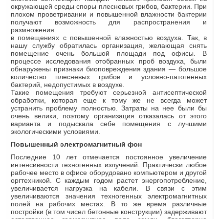
окружающей среды споры плесневых грибов, бактерии. При
плохом проветривании и повышенной влажности бактерии
получают возможность для распространения и
размножения.
в помещениях с повышенной влажностью воздуха. Так, в
нашу службу обратилась организация, желающая снять
помещение очень большой площади под офисы. В
процессе исследования отобранных проб воздуха, были
обнаружены признаки биоповреждения здания — большое
количество плесневых грибов и условно-патогенных
бактерий, недопустимых в воздухе.
Такие помещения требуют серьезной антисептической
обработки, которая еще к тому же не всегда может
устранить проблему полностью. Затраты на нее были бы
очень велики, поэтому организация отказалась от этого
варианта и подыскала себе помещения с лучшими
экологическими условиями.
Повышенный электромагнитный фон
Последние 10 лет отмечается постоянное увеличение
интенсивности техногенных излучений. Практически любое
рабочее место в офисе оборудовано компьютером и другой
оргтехникой. С каждым годом растет энергопотребление,
увеличивается нагрузка на кабели. В связи с этим
увеличиваются значения техногенных электромагнитных
полей на рабочих местах. В то же время различные
постройки (в том чисел бетонные конструкции) задерживают