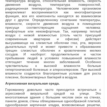
температура воздуха, относительная влажность, скорость
движения воздуха, температура поверхностей,
радиационная температура. Человеческим организмом
микроклимат воспринимается как многофакторная
функция, все его компоненты находятся во взаимосвязи
друг с другом. Определенному сочетанию температуры,
влажности, скорости движения воздуха в помещении
присущи соответствующие ощущения человека:
комфортные или некомфортные. Так, например теплый
воздух с низкой влажностью (столь часто присущий
современным квартирам и офисам) действует
высушивающе на слизистые оболочки глаз, рта, верхних
дыхательных путей и может привести к образованию
трещин слизистых оболочек и кровотечению мелких
сосудов. И наоборот: продолжительное и частое
пребывание людей в условиях повышенной влажности
отягощает течение многих заболеваний. Особенно
чувствительны к высокой влажности больные
гипертонической болезнью и атеросклерозом. При высокой
влажности создаются благоприятные условия для роста
плесени, болезнетворных бактерий в воздухе.
Агрессивная визуальная среда.
Горожанину довольно часто приходится встречаться с
агрессивной визуальной средой на улице. Это
многоэтажные здания с большим числом окон на стенах,
панели домов, стены облицованные однообразной плиткой,
однообразная кирпичная кладка, всевозможные решетки,