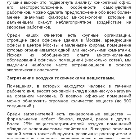
лучший выход- это подвергнуть анализу конкретный офис,
его месторасположение, особенности самочувствия
работников, можно сделать предположение обо всех более-
менее значимых факторах микроэкологии, которые в
дальнейшем окажут неблагоприятное воздействие на
здоровье работников.
Среди наших клиентов есть крупные организации,
строящие свои офисные здания в Москве, арендующие
офисы в центре Москвы и маленькие фирмы, помещение
которых ограничивается одной или несколькими комнатами.
Исходя из обобщенного опыта многочисленных
обследований офисных помещений (несколько сотен), мы
выделили наиболее часто встречающиеся в офисах
экологические опасности:
Загрязнение воздуха токсическими веществами.
Помещения, в которых находится человек в течении
рабочего дня, вносят основной вклад в химическую нагрузку
на организм человека. В воздухе офисных помещений
можно обнаружить огромное количество веществ (до 900
соединений!).
Среди загрязнителей есть канцерогенные вещества —
формальдегид, асбест, бензол, кадмий, радон и другие.
Более 25% веществ-загрязнителей воздуха помещений
обладают аллергическими свойствами. В воздухе офисных
зданий можно также обнаружить различные растворители и
органические вещества, содержащиеся в красках, клеях,