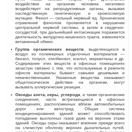
воздействии на организм человека негативно
воздействует на репродуктивные органы, вызывая
наследственную генетическую и хромосомную
мутацию. Фенол — сильный нервный яд. Хроническое
отравление фенолом проявляется в нарушении
центральной нервной системы, а затем в сердечно-
сосудистой, при дальнейшей интоксикации поражается
деятельность желудочно-кишечного тракта, изменяется
витаминный обмен.
Группа органических веществ
, выделяющихся в
воздух из полимерных отделочных материалов —
бензол, толуол, этилбензол, ксилол, меркаптаны и др.
Содержание этих веществ в офисных помещениях
зачастую связано с тем, что используемые в ремонте
офисов материалы бывают самыми дешевыми и
некачественными. Указанные вещества оказывают
общетоксическое действие на организм, могут
вызывать аллергические реакции.
Оксиды азота, серы, углерода
, а также органические
соединения, часто встречающиеся в офисных
помещениях, расположенных вблизи автомобильных
дорог или автострад. Общая система
кондиционирования зданий может способствовать
попаданию выхлопных газов даже на верхние этажи
зданий. Оксиды серы оказывают влияние прежде всего
на слизистую оболочку верхних дыхательных путей,