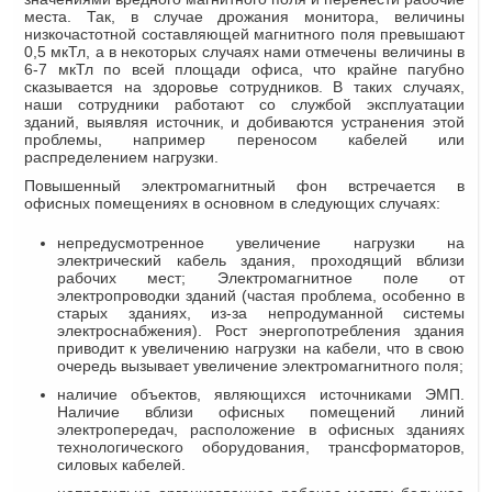
места. Так, в случае дрожания монитора, величины
низкочастотной составляющей магнитного поля превышают
0,5 мкТл, а в некоторых случаях нами отмечены величины в
6-7 мкТл по всей площади офиса, что крайне пагубно
сказывается на здоровье сотрудников. В таких случаях,
наши сотрудники работают со службой эксплуатации
зданий, выявляя источник, и добиваются устранения этой
проблемы, например переносом кабелей или
распределением нагрузки.
Повышенный электромагнитный фон встречается в
офисных помещениях в основном в следующих случаях:
непредусмотренное увеличение нагрузки на
электрический кабель здания, проходящий вблизи
рабочих мест; Электромагнитное поле от
электропроводки зданий (частая проблема, особенно в
старых зданиях, из-за непродуманной системы
электроснабжения). Рост энергопотребления здания
приводит к увеличению нагрузки на кабели, что в свою
очередь вызывает увеличение электромагнитного поля;
наличие объектов, являющихся источниками ЭМП.
Наличие вблизи офисных помещений линий
электропередач, расположение в офисных зданиях
технологического оборудования, трансформаторов,
силовых кабелей.