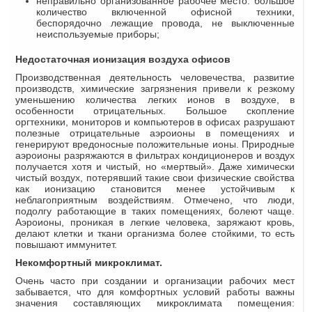
неправильно организованное рабочее место: большое
количество включенной офисной техники,
беспорядочно лежащие провода, не выключенные
неиспользуемые приборы;
Недостаточная ионизация воздуха офисов
Производственная деятельность человечества, развитие
производств, химические загрязнения привели к резкому
уменьшению количества легких ионов в воздухе, в
особенности отрицательных. Большое скопление
оргтехники, мониторов и компьютеров в офисах разрушают
полезные отрицательные аэроионы в помещениях и
генерируют вредоносные положительные ионы. Природные
аэроионы разряжаются в фильтрах кондиционеров и воздух
получается хотя и чистый, но «мертвый». Даже химически
чистый воздух, потерявший такие свои физические свойства
как ионизацию становится менее устойчивым к
неблагоприятным воздействиям. Отмечено, что люди,
подолгу работающие в таких помещениях, болеют чаще.
Аэроионы, проникая в легкие человека, заряжают кровь,
делают клетки и ткани организма более стойкими, то есть
повышают иммунитет.
Некомфортный микроклимат.
Очень часто при создании и организации рабочих мест
забывается, что для комфортных условий работы важны
значения составляющих микроклимата помещения: