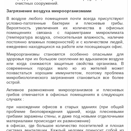
очистных сооружений.
Загрязнение воздуха микроорганизмами
В воздухе любого помещения почти всегда присутствуют
условно-патогенные бактерии и плесневые грибы.
Вероятность увеличения их количества в офисных
помещениях связана с параметрами микроклимата
(температура воздуха, относительная влажность, наличие
постоянно влажных поверхностей) и с количеством людей,
ежедневно находящихся на работе или посещающих офис.
Микроорганизмы становятся особенно опасными для
здоровья при их большом скоплении во вдыхаемом воздухе
или когда снижаются защитные свойства организма. В
современных городах мало ко из жителей может
похвастаться хорошим иммунитетом, поэтому проблема
микробиологического загрязнения становиться все более
острой.
Активное размножение микроорганизмов и плесневых
грибов отмечается в офисных помещениях в следующих
случаях :
при нахождении офисов в старых зданиях (при общей
проблеме биоповреждения зданий, когда плесневыми
грибами заражены стены, и даже под новыми отделочными
материалами происходит их размножение)
в офисах, где большое количество посетителей и плохая
система вентиляции. Каждый человек приносит собой из