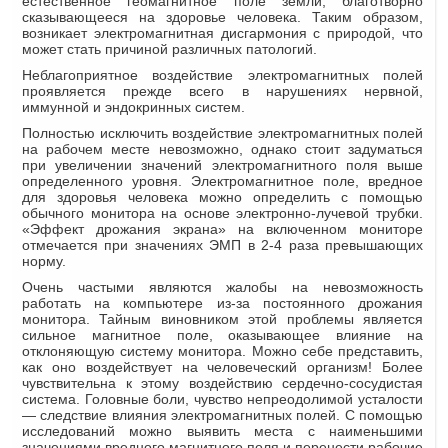
естественное геомагнитное поле земли, благотворно
сказывающееся на здоровье человека. Таким образом,
возникает электромагнитная дисгармония с природой, что
может стать причиной различных патологий.
Неблагоприятное воздействие электромагнитных полей
проявляется прежде всего в нарушениях нервной,
иммунной и эндокринных систем.
Полностью исключить воздействие электромагнитных полей
на рабочем месте невозможно, однако стоит задуматься
при увеличении значений электромагнитного поля выше
определенного уровня. Электромагнитное поле, вредное
для здоровья человека можно определить с помощью
обычного монитора на основе электронно-лучевой трубки.
«Эффект дрожания экрана» на включенном мониторе
отмечается при значениях ЭМП в 2-4 раза превышающих
норму.
Очень частыми являются жалобы на невозможность
работать на компьютере из-за постоянного дрожания
монитора. Тайным виновником этой проблемы является
сильное магнитное поле, оказывающее влияние на
отклоняющую систему монитора. Можно себе представить,
как оно воздействует на человеческий организм! Более
чувствительна к этому воздействию сердечно-сосудистая
система. Головные боли, чувство непреодолимой усталости
— следствие влияния электромагнитных полей. С помощью
исследований можно выявить места с наименьшими
значениями вредного магнитного поля и перенести рабочие