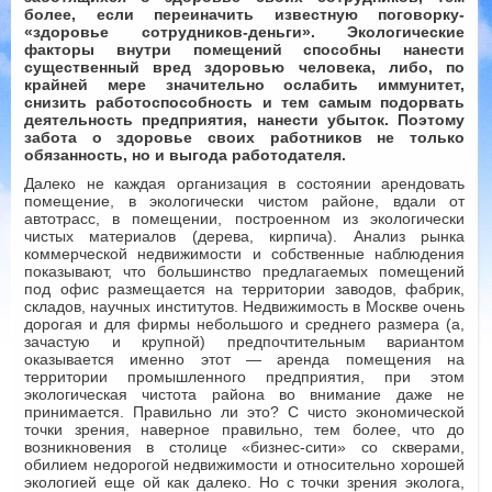
более, если переиначить известную поговорку-
«здоровье сотрудников-деньги». Экологические
факторы внутри помещений способны нанести
существенный вред здоровью человека, либо, по
крайней мере значительно ослабить иммунитет,
снизить работоспособность и тем самым подорвать
деятельность предприятия, нанести убыток. Поэтому
забота о здоровье своих работников не только
обязанность, но и выгода работодателя.
Далеко не каждая организация в состоянии арендовать
помещение, в экологически чистом районе, вдали от
автотрасс, в помещении, построенном из экологически
чистых материалов (дерева, кирпича). Анализ рынка
коммерческой недвижимости и собственные наблюдения
показывают, что большинство предлагаемых помещений
под офис размещается на территории заводов, фабрик,
складов, научных институтов. Недвижимость в Москве очень
дорогая и для фирмы небольшого и среднего размера (а,
зачастую и крупной) предпочтительным вариантом
оказывается именно этот — аренда помещения на
территории промышленного предприятия, при этом
экологическая чистота района во внимание даже не
принимается. Правильно ли это? С чисто экономической
точки зрения, наверное правильно, тем более, что до
возникновения в столице «бизнес-сити» со скверами,
обилием недорогой недвижимости и относительно хорошей
экологией еще ой как далеко. Но с точки зрения эколога,