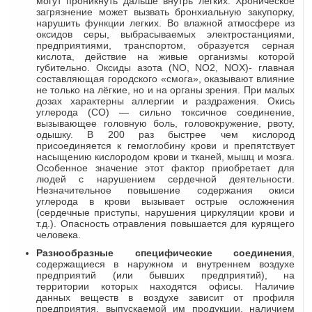
могут проникнуть дальше внутрь лёгких. Хроническое
загрязнение может вызвать бронхиальную закупорку,
нарушить функции легких. Во влажной атмосфере из
оксидов серы, выбрасываемых электростанциями,
предприятиями, транспортом, образуется серная
кислота, действие на живые организмы которой
губительно. Оксиды азота (NO, NO2, NOХ)- главная
составляющая городского «смога», оказывают влияние
не только на лёгкие, но и на органы зрения. При малых
дозах характерны аллергии и раздражения. Окись
углерода (СО) — сильно токсичное соединение,
вызывающее головную боль, головокружение, рвоту,
одышку. В 200 раз быстрее чем кислород
присоединяется к гемоглобину крови и препятствует
насыщению кислородом крови и тканей, мышц и мозга.
Особенное значение этот фактор приобретает для
людей с нарушением сердечной деятельности.
Незначительное повышение содержания окиси
углерода в крови вызывает острые осложнения
(сердечные приступы, нарушения циркуляции крови и
т.д.). Опасность отравления повышается для курящего
человека.
Разнообразные специфические соединения
,
содержащиеся в наружном и внутреннем воздухе
предприятий (или бывших предприятий), на
территории которых находятся офисы. Наличие
данных веществ в воздухе зависит от профиля
предприятия, выпускаемой им продукции, наличием