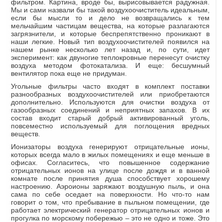
фильтром. Картина, вроде бы, вырисовывается радужная.
Мы и сами назвали бы такой воздухоочиститель идеальным,
если бы мысли то и дело не возвращались к тем
мельчайшим частицам вещества, на которые разлагаются
загрязнители, и которые беспрепятственно проникают в
наши легкие. Новый тип воздухоочистителей появился на
нашем рынке несколько лет назад и, по сути, идет
эксперимент: как двуногие теплокровные перенесут очистку
воздуха методом фотокатализа. И еще: бесшумный
вентилятор пока еще не придуман.
Угольные фильтры часто входят в комплект поставки
разнообразных воздухоочистителей или приобретаются
дополнительно. Используются для очистки воздуха от
газообразных соединений и неприятных запахов. В их
состав входит старый добрый активированный уголь,
повсеместно используемый для поглощения вредных
веществ.
Ионизаторы воздуха генерируют отрицательные ионы,
которых всегда мало в жилых помещениях и еще меньше в
офисах. Согласитесь, что повышенное содержание
отрицательных ионов на улице после дождя и в ванной
комнате после принятия душа способствует хорошему
настроению. Аэроионы заряжают воздушную пыль, и она
сама по себе оседает на поверхности. Но что-то нам
говорит о том, что пребывание в пыльном помещении, где
работает электрический генератор отрицательных ионов и
прогулка по морскому побережью – это не одно и тоже. Это