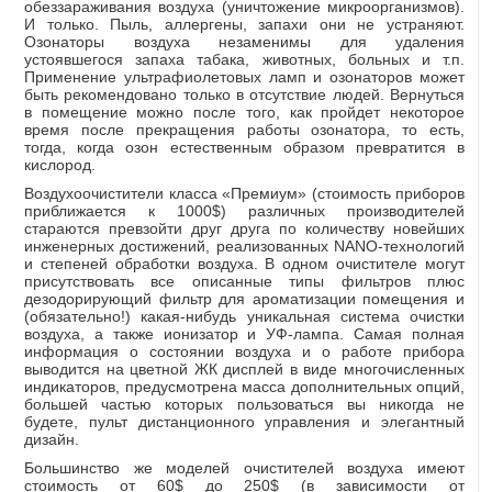
обеззараживания воздуха (уничтожение микроорганизмов).
И только. Пыль, аллергены, запахи они не устраняют.
Озонаторы воздуха незаменимы для удаления
устоявшегося запаха табака, животных, больных и т.п.
Применение ультрафиолетовых ламп и озонаторов может
быть рекомендовано только в отсутствие людей. Вернуться
в помещение можно после того, как пройдет некоторое
время после прекращения работы озонатора, то есть,
тогда, когда озон естественным образом превратится в
кислород.
Воздухоочистители класса «Премиум» (стоимость приборов
приближается к 1000$) различных производителей
стараются превзойти друг друга по количеству новейших
инженерных достижений, реализованных NANO-технологий
и степеней обработки воздуха. В одном очистителе могут
присутствовать все описанные типы фильтров плюс
дезодорирующий фильтр для ароматизации помещения и
(обязательно!) какая-нибудь уникальная система очистки
воздуха, а также ионизатор и УФ-лампа. Самая полная
информация о состоянии воздуха и о работе прибора
выводится на цветной ЖК дисплей в виде многочисленных
индикаторов, предусмотрена масса дополнительных опций,
большей частью которых пользоваться вы никогда не
будете, пульт дистанционного управления и элегантный
дизайн.
Большинство же моделей очистителей воздуха имеют
стоимость от 60$ до 250$ (в зависимости от