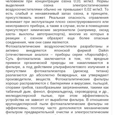
человеком при концентрации озона 0,01 мг/м3. Нормы
выделения озона электростатическими
воздухоочистителями обычно не превышают 0,02 мг/м3. То
есть слабый и ненавязчивый запах озона, в принципе,
присутствовать может. Реальная опасность отравления
возникает при эксплуатации плохо сконструированного или
неисправного прибора, а также в случае, если в помещении
присутствуют химические загрязнители (например, оксид
азота- выхлопы автотранспорта), многие из которых в
реакции с озоном образуют еще более опасные
соединения, чем они сами являются.
Фотокаталитические воздухоочистители разработаны и
активно внедряются японской фирмой Daikin
(отечественные аналоги – приборы серии «Аэролайф»).
Суть фотокатализа заключается в том, что вредные
примеси органической природы не накапливаются в
фильтре, а под действием ультрафиолетового излучения в
присутствии фотокатализатора (диоксид титана)
разлагаются до абсолютно безвредных, как утверждают
производители, веществ. Фотокаталитические фильтры
хорошо расправляются с бактериями и вирусами, пыльцой,
спорами грибов, газообразными загрязнениями, такими как
табачный дым, фенол, формальдегид, сероводород и др.,
мелкодисперсной пылью, при этом эффективность
устройства не зависит от выработки фильтра. В отношении
крупнодисперсной пыли фотокаталитические фильтры не
эффективны, поэтому часто дополняются механическим
фильтром предварительной очистки и электростатическим