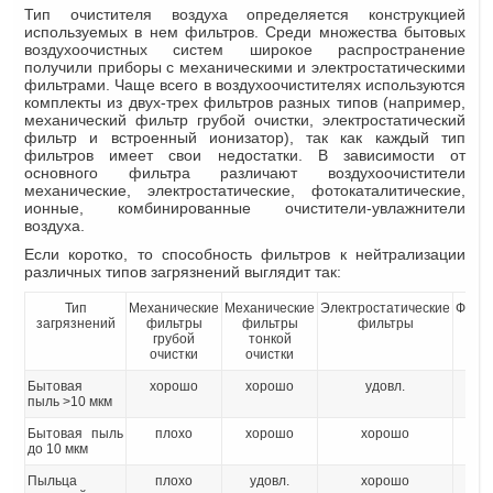
Тип очистителя воздуха определяется конструкцией
используемых в нем фильтров. Среди множества бытовых
воздухоочистных систем широкое распространение
получили приборы с механическими и электростатическими
фильтрами. Чаще всего в воздухоочистителях используются
комплекты из двух-трех фильтров разных типов (например,
механический фильтр грубой очистки, электростатический
фильтр и встроенный ионизатор), так как каждый тип
фильтров имеет свои недостатки. В зависимости от
основного фильтра различают воздухоочистители
механические, электростатические, фотокаталитические,
ионные, комбинированные очистители-увлажнители
воздуха.
Если коротко, то способность фильтров к нейтрализации
различных типов загрязнений выглядит так:
Тип
Механические
Механические
Электростатические
Фоток
загрязнений
фильтры
фильтры
фильтры
грубой
тонкой
очистки
очистки
Бытовая
хорошо
хорошо
удовл.
пыль >10 мкм
Бытовая пыль
плохо
хорошо
хорошо
до 10 мкм
Пыльца
плохо
удовл.
хорошо