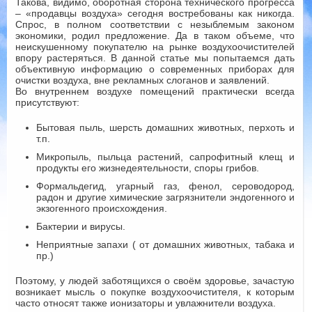
Такова, видимо, оборотная сторона технического прогресса
– «продавцы воздуха» сегодня востребованы как никогда.
Спрос, в полном соответствии с незыблемым законом
экономики, родил предложение. Да в таком объеме, что
неискушенному покупателю на рынке воздухоочистителей
впору растеряться. В данной статье мы попытаемся дать
объективную информацию о современных приборах для
очистки воздуха, вне рекламных слоганов и заявлений.
Во внутреннем воздухе помещений практически всегда
присутствуют:
Бытовая пыль, шерсть домашних животных, перхоть и
т.п.
Микропыль, пыльца растений, сапрофитный клещ и
продукты его жизнедеятельности, споры грибов.
Формальдегид, угарный газ, фенол, сероводород,
радон и другие химические загрязнители эндогенного и
экзогенного происхождения.
Бактерии и вирусы.
Неприятные запахи ( от домашних животных, табака и
пр.)
Поэтому, у людей заботящихся о своём здоровье, зачастую
возникает мысль о покупке воздухоочистителя, к которым
часто относят также ионизаторы и увлажнители воздуха.