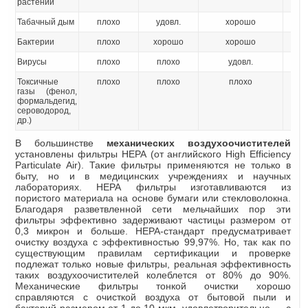
растений
Табачный дым
плохо
удовл.
хорошо
Бактерии
плохо
хорошо
хорошо
Вирусы
плохо
плохо
удовл.
Токсичные
плохо
плохо
плохо
газы (фенол,
формальдегид,
сероводород,
др.)
В большинстве
механических воздухоочистителей
установлены фильтры НЕРА (от английского High Efficiency
Particulate Air). Такие фильтры применяются не только в
быту, но и в медицинских учреждениях и научных
лабораториях. НЕРА фильтры изготавливаются из
пористого материала на основе бумаги или стекловолокна.
Благодаря разветвленной сети мельчайших пор эти
фильтры эффективно задерживают частицы размером от
0,3 микрон и больше. НЕРА-стандарт предусматривает
очистку воздуха с эффективностью 99,97%. Но, так как по
существующим правилам сертификации и проверке
подлежат только новые фильтры, реальная эффективность
таких воздухоочистителей колеблется от 80% до 90%.
Механические фильтры тонкой очистки хорошо
справляются с очисткой воздуха от бытовой пыли и
бактерий размером от 1 до 10 мкм, удовлетворительно — с