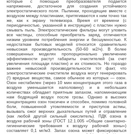
которые с помощью преобразователя подается
напряжение, достаточное для создания устойчивого
электростатического поля. Пылинки, проходящие вместе с
воздухом между пластинами, притягиваются к ним точно так
же, как к экрану телевизора. Время от времени (с
периодичностью, указанной в инструкции) с пластин нужно
смывать пыль. Электростатические фильтры могут уловить
все частицы, способные приобретать заряд, отличаются
низким уровнем потребления энергии и бесшумностью. К
недостаткам бытовых моделей относится сравнительно
невысокая производительность (50-60 м2/ч). В более
совершенных моделях пропорционально увеличению
эффективности растут габариты очистителей (за счет
увеличения площади пластин) и их стоимость. Но гораздо
важнее невысокой производительности тот факт, что
электростатические очистители воздуха могут генерировать
(!) вредные вещества, самое обычное из которых — озон.
Озон нестабилен (через 10 мин концентрация этого газа в
воздухе уменьшается наполовину) и в небольших
количествах обладает приятным запахом, напоминающим
нам бодрящий воздух после грозы. Однако в высоких
концентрациях озон токсичен и способен, помимо головной
боли, повышенной утомляемости и приступов астмы,
вызывать ожог верхних дыхательных путей и отравление
(как любой другой сильный окислитель). ПДК озона в
воздухе рабочей зоны (ГОСТ 12.1.005 «Общие санитарно-
гигиенические требования к воздуху рабочей зоны»)
составляет 0,1 мг/м3. Запах озона может фиксироваться