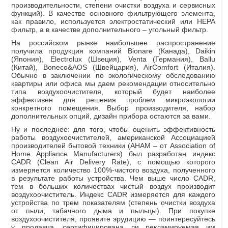
производительности, степени очистки воздуха и сервисных
функций). В качестве основного фильтрующего элемента,
как правило, используется электростатический или НЕРА
фильтр, а в качестве дополнительного – угольный фильтр.
На российском рынке наибольшее распространение
получила продукция компаний Bionare (Канада), Daikin
(Япония), Electrolux (Швеция), Venta (Германия), Ballu
(Китай), Boneco&AOS (Швейцария), AirComfort (Италия).
Обычно в заключении по экологическому обследованию
квартиры или офиса мы даем рекомендации относительно
типа воздухоочистителя, который будет наиболее
эффективен для решения проблем микроэкологии
конкретного помещения. Выбор производителя, набор
дополнительных опций, дизайн прибора остаются за вами.
Ну и последнее: для того, чтобы оценить эффективность
работы воздухоочистителей, американской Ассоциацией
производителей бытовой техники (AHAM – от Association of
Home Appliance Manufacturers) был разработан индекс
CADR (Clean Air Delivery Rate), с помощью которого
измеряется количество 100%-чистого воздуха, полученного
в результате работы устройства. Чем выше число CADR,
тем в больших количествах чистый воздух производит
воздухоочиститель. Индекс CADR измеряется для каждого
устройства по трем показателям (степень очистки воздуха
от пыли, табачного дыма и пыльцы). При покупке
воздухоочистителя, проявите эрудицию — поинтересуйтесь
у продавца, сертифицирована ли рекламируемая им