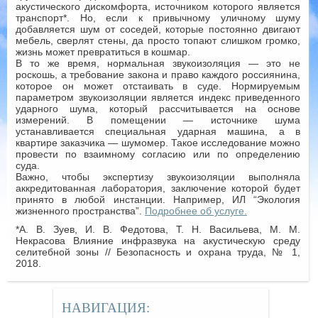
акустического дискомфорта, источником которого является
транспорт*. Но, если к привычному уличному шуму
добавляется шум от соседей, которые постоянно двигают
мебель, сверлят стены, да просто топают слишком громко,
жизнь может превратиться в кошмар.
В то же время, нормальная звукоизоляция — это не
роскошь, а требование закона и право каждого россиянина,
которое он может отстаивать в суде. Нормируемым
параметром звукоизоляции является индекс приведенного
ударного шума, который рассчитывается на основе
измерений. В помещении — источнике шума
устанавливается специальная ударная машина, а в
квартире заказчика — шумомер. Такое исследование можно
провести по взаимному согласию или по определению
суда.
Важно, чтобы экспертизу звукоизоляции выполняла
аккредитованная лаборатория, заключение которой будет
принято в любой инстанции. Например, ИЛ “Экология
жизненного пространства”.
Подробнее об услуге.
*А. В. Зуев, И. В. Федотова, Т. Н. Васильева, М. М.
Некрасова Влияние инфразвука на акустическую среду
селитебной зоны // Безопасность и охрана труда, № 1,
2018.
НАВИГАЦИЯ: